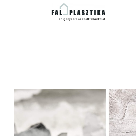
az igényedre szabott falburkolat