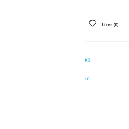
Likes (0)
Categories
Kő
Tags
kő