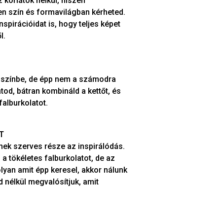
korlátok nélkül, hiszen
yen szín és formavilágban kérheted.
spirációidat is, hogy teljes képet
l.
y színbe, de épp nem a számodra
tod, bátran kombináld a kettőt, és
falburkolatot.
T
ek szerves része az inspirálódás.
 a tökéletes falburkolatot, de az
lyan amit épp keresel, akkor nálunk
d nélkül megvalósítjuk, amit