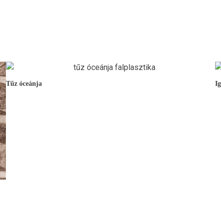
Tűz óceánja
I