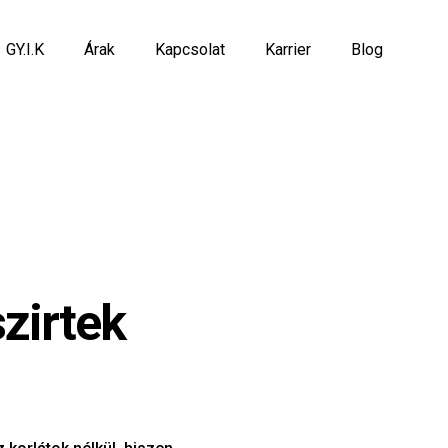
GY.I.K
Árak
Kapcsolat
Karrier
Blog
zirtek