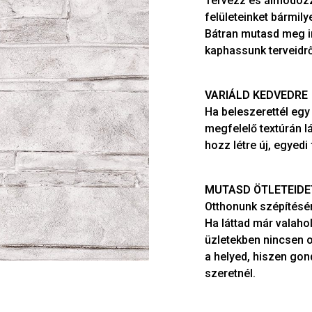
Tervezz és álmodozz 
felületeinket bármil
Bátran mutasd meg in
kaphassunk terveidrő
VARIÁLD KEDVEDRE
Ha beleszerettél eg
megfelelő textúrán lá
hozz létre új, egyedi 
MUTASD ÖTLETEIDE
Otthonunk szépítésén
Ha láttad már valahol
üzletekben nincsen o
a helyed, hiszen gon
szeretnél.