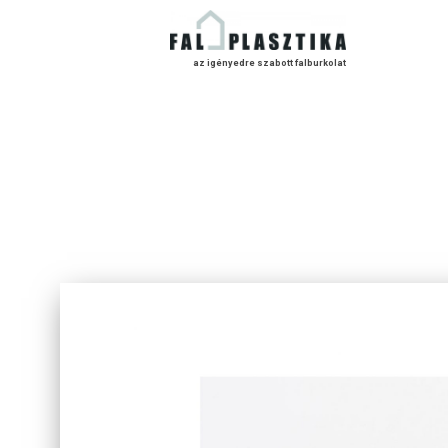
az igényedre szabott falburkolat