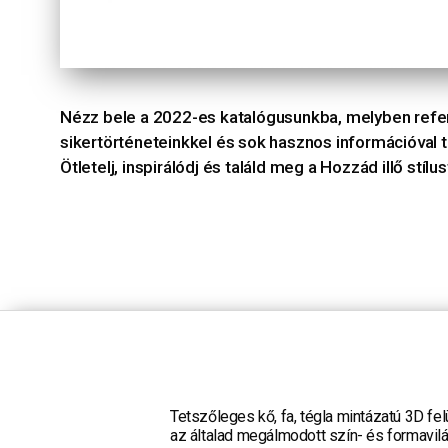
Nézz bele a 2022-es katalógusunkba, melyben refer
sikertörténeteinkkel és sok hasznos információval t
Ötletelj, inspirálódj és találd meg a Hozzád illő stílus
Tetszőleges kő, fa, tégla mintázatú 3D fel
az általad megálmodott szín- és formavil