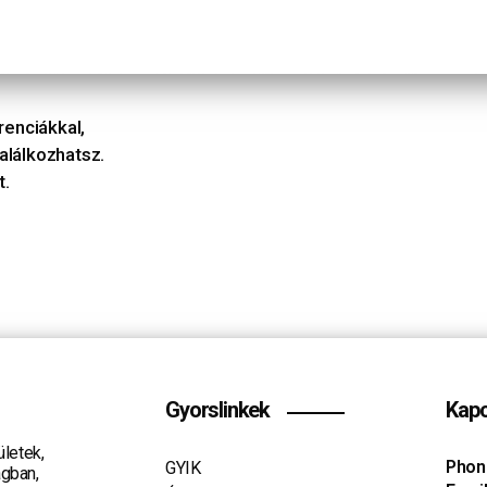
enciákkal,
alálkozhatsz.
t.
Gyorslinkek
Kapc
ületek,
Phon
GYIK
ágban,