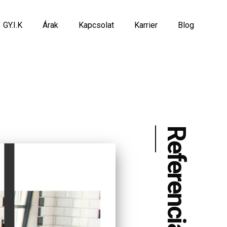
GY.I.K
Árak
Kapcsolat
Karrier
Blog
Referenciák